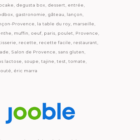
pcake
degusta box
dessert
entrée
odbox
gastronomie
gâteau
lançon
nçon-Provence
la table du roy
marseille
nthe
muffin
oeuf
paris
poulet
Provence
tisserie
recette
recette facile
restaurant
lade
Salon de Provence
sans gluten
ns lactose
soupe
tajine
test
tomate
louté
éric marra