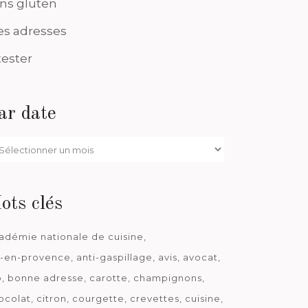
ns gluten
s adresses
tester
ar date
r
te
ots clés
adémie nationale de cuisine
x-en-provence
anti-gaspillage
avis
avocat
o
bonne adresse
carotte
champignons
ocolat
citron
courgette
crevettes
cuisine