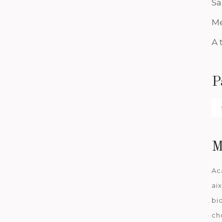
Sa
Me
A 
P
Pa
da
M
Ac
ai
bi
ch