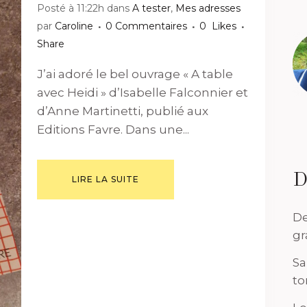
Posté à 11:22h
dans
A tester
,
Mes adresses
par
Caroline
0 Commentaires
0
Likes
Share
J’ai adoré le bel ouvrage « A table
avec Heidi » d’Isabelle Falconnier et
d’Anne Martinetti, publié aux
Editions Favre. Dans une...
D
LIRE LA SUITE
De
gr
Sa
to