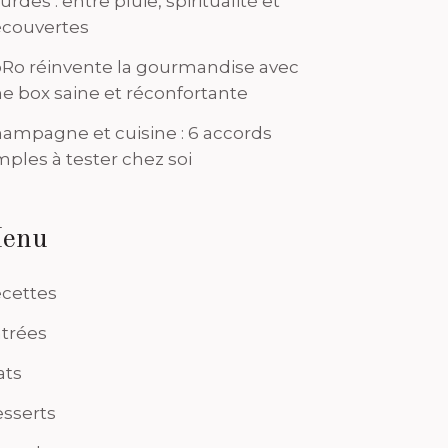
urdes : entre pluie, spiritualité et
couvertes
Ro réinvente la gourmandise avec
e box saine et réconfortante
ampagne et cuisine : 6 accords
mples à tester chez soi
enu
cettes
trées
ats
sserts