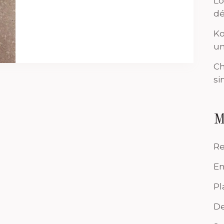
Lo
dé
Ko
un
Ch
si
M
Re
En
Pl
De