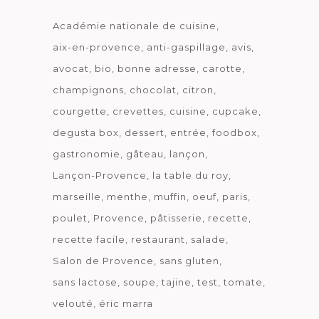
Académie nationale de cuisine
aix-en-provence
anti-gaspillage
avis
avocat
bio
bonne adresse
carotte
champignons
chocolat
citron
courgette
crevettes
cuisine
cupcake
degusta box
dessert
entrée
foodbox
gastronomie
gâteau
lançon
Lançon-Provence
la table du roy
marseille
menthe
muffin
oeuf
paris
poulet
Provence
pâtisserie
recette
recette facile
restaurant
salade
Salon de Provence
sans gluten
sans lactose
soupe
tajine
test
tomate
velouté
éric marra