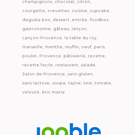
champignons
chocolat
citron
courgette
crevettes
cuisine
cupcake
degusta box
dessert
entrée
foodbox
gastronomie
gâteau
lançon
Lançon-Provence
la table du roy
marseille
menthe
muffin
oeuf
paris
poulet
Provence
pâtisserie
recette
recette facile
restaurant
salade
Salon de Provence
sans gluten
sans lactose
soupe
tajine
test
tomate
velouté
éric marra