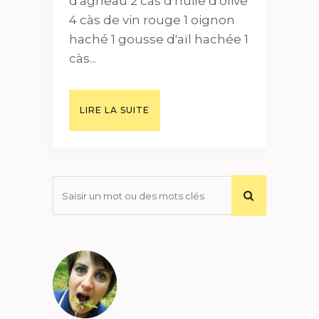
d'agneau 2 càs d'huile d'olive
4 càs de vin rouge 1 oignon
haché 1 gousse d'aïl hachée 1
càs...
LIRE LA SUITE