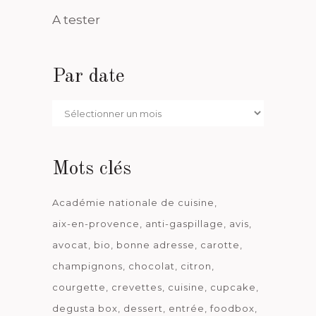
A tester
Par date
Par
date
Mots clés
Académie nationale de cuisine
aix-en-provence
anti-gaspillage
avis
avocat
bio
bonne adresse
carotte
champignons
chocolat
citron
courgette
crevettes
cuisine
cupcake
degusta box
dessert
entrée
foodbox