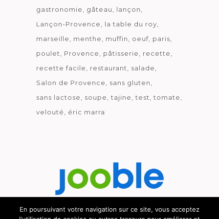
gastronomie
gâteau
lançon
Lançon-Provence
la table du roy
marseille
menthe
muffin
oeuf
paris
poulet
Provence
pâtisserie
recette
recette facile
restaurant
salade
Salon de Provence
sans gluten
sans lactose
soupe
tajine
test
tomate
velouté
éric marra
En poursuivant votre navigation sur ce site, vous acceptez