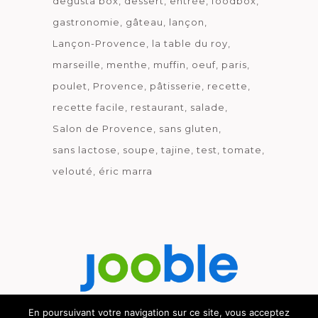
degusta box
dessert
entrée
foodbox
gastronomie
gâteau
lançon
Lançon-Provence
la table du roy
marseille
menthe
muffin
oeuf
paris
poulet
Provence
pâtisserie
recette
recette facile
restaurant
salade
Salon de Provence
sans gluten
sans lactose
soupe
tajine
test
tomate
velouté
éric marra
En poursuivant votre navigation sur ce site, vous acceptez