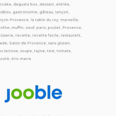
pcake
degusta box
dessert
entrée
odbox
gastronomie
gâteau
lançon
nçon-Provence
la table du roy
marseille
nthe
muffin
oeuf
paris
poulet
Provence
tisserie
recette
recette facile
restaurant
lade
Salon de Provence
sans gluten
ns lactose
soupe
tajine
test
tomate
louté
éric marra