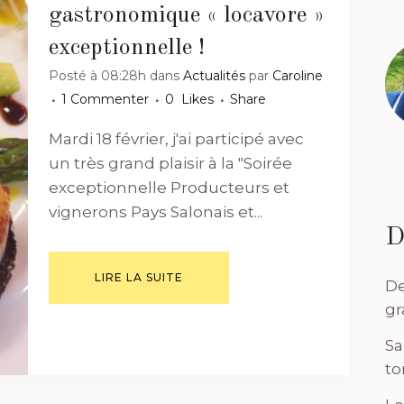
gastronomique « locavore »
exceptionnelle !
Posté à 08:28h
dans
Actualités
par
Caroline
1 Commenter
0
Likes
Share
Mardi 18 février, j'ai participé avec
un très grand plaisir à la "Soirée
exceptionnelle Producteurs et
vignerons Pays Salonais et...
D
LIRE LA SUITE
De
gr
Sa
to