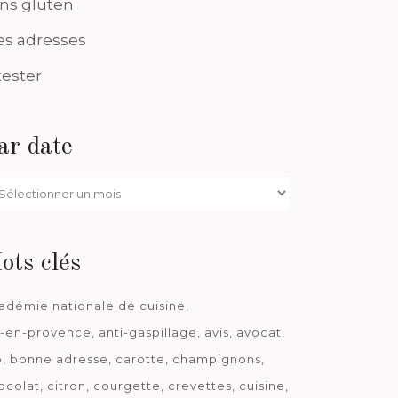
ns gluten
s adresses
tester
ar date
r
te
ots clés
adémie nationale de cuisine
x-en-provence
anti-gaspillage
avis
avocat
o
bonne adresse
carotte
champignons
ocolat
citron
courgette
crevettes
cuisine