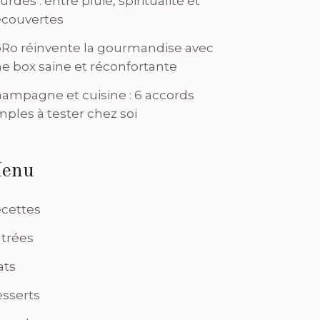
urdes : entre pluie, spiritualité et
couvertes
Ro réinvente la gourmandise avec
e box saine et réconfortante
ampagne et cuisine : 6 accords
mples à tester chez soi
enu
cettes
trées
ats
sserts