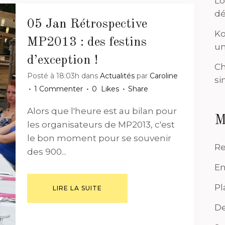
Lo
dé
05 Jan
Rétrospective
Ko
MP2013 : des festins
un
d’exception !
Ch
Posté à 18:03h
dans
Actualités
par
Caroline
si
1 Commenter
0
Likes
Share
Alors que l'heure est au bilan pour
M
les organisateurs de MP2013, c'est
le bon moment pour se souvenir
Re
des 900...
En
Pl
LIRE LA SUITE
De