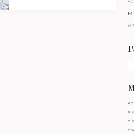
Sa
Me
A 
P
Pa
da
M
Ac
ai
bi
ch