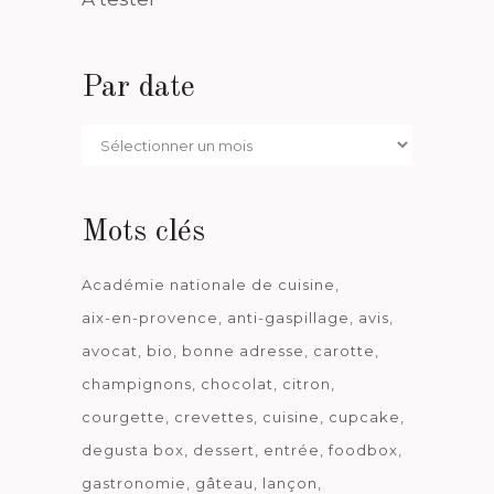
Par date
Par
date
Mots clés
Académie nationale de cuisine
aix-en-provence
anti-gaspillage
avis
avocat
bio
bonne adresse
carotte
champignons
chocolat
citron
courgette
crevettes
cuisine
cupcake
degusta box
dessert
entrée
foodbox
gastronomie
gâteau
lançon