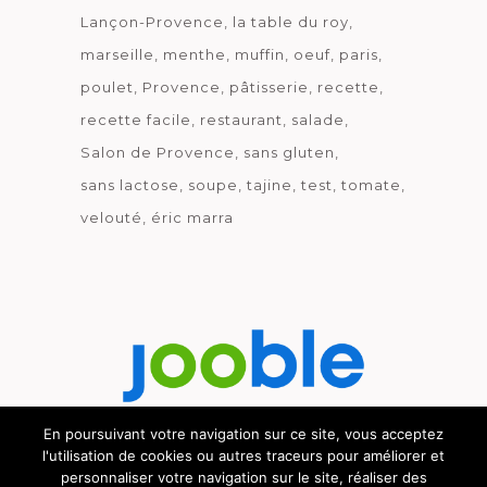
Lançon-Provence
la table du roy
marseille
menthe
muffin
oeuf
paris
poulet
Provence
pâtisserie
recette
recette facile
restaurant
salade
Salon de Provence
sans gluten
sans lactose
soupe
tajine
test
tomate
velouté
éric marra
En poursuivant votre navigation sur ce site, vous acceptez
l'utilisation de cookies ou autres traceurs pour améliorer et
Découvrez le métier de la cuisine.
personnaliser votre navigation sur le site, réaliser des