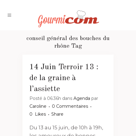
conseil général des bouches du
rhône Tag
14 Juin
Terroir 13 :
de la graine à
l’assiette
Posté à 06:36h
dans
Agenda
par
Caroline
0 Commentaires
0
Likes
Share
Du 13 au 15 juin, de 10h à 19h,
les amoureux de bonnes