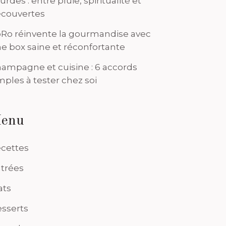
urdes : entre pluie, spiritualité et
couvertes
Ro réinvente la gourmandise avec
e box saine et réconfortante
ampagne et cuisine : 6 accords
mples à tester chez soi
enu
cettes
trées
ats
sserts