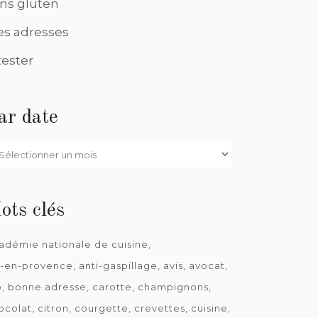
ns gluten
s adresses
tester
ar date
r
te
ots clés
adémie nationale de cuisine
x-en-provence
anti-gaspillage
avis
avocat
o
bonne adresse
carotte
champignons
ocolat
citron
courgette
crevettes
cuisine