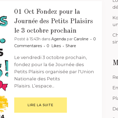
Lo
dé
01 Oct
Fondez pour la
Ko
Journée des Petits Plaisirs
un
le 3 octobre prochain
Ch
Posté à 15:43h
dans
Agenda
par
Caroline
0
si
Commentaires
0
Likes
Share
Le vendredi 3 octobre prochain,
M
fondez pour la 6e Journée des
Petits Plaisirs organisée par l'Union
Re
Nationale des Petits
Plaisirs. L’espace...
En
Pl
LIRE LA SUITE
De