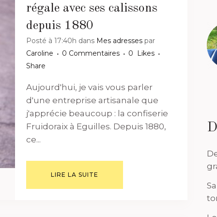
régale avec ses calissons
depuis 1880
Posté à 17:40h
dans
Mes adresses
par
Caroline
0 Commentaires
0
Likes
Share
Aujourd'hui, je vais vous parler
d'une entreprise artisanale que
j'apprécie beaucoup : la confiserie
D
Fruidoraix à Eguilles. Depuis 1880,
ce...
De
gr
LIRE LA SUITE
Sa
to