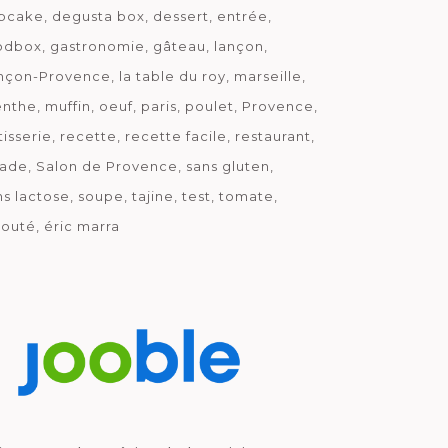
pcake
degusta box
dessert
entrée
odbox
gastronomie
gâteau
lançon
nçon-Provence
la table du roy
marseille
nthe
muffin
oeuf
paris
poulet
Provence
tisserie
recette
recette facile
restaurant
lade
Salon de Provence
sans gluten
ns lactose
soupe
tajine
test
tomate
louté
éric marra