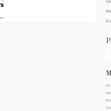
Sa
Me
A 
P
Pa
da
M
Ac
ai
bi
ch