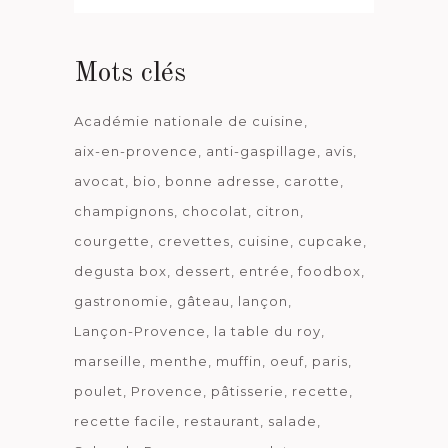
date
Mots clés
Académie nationale de cuisine
aix-en-provence
anti-gaspillage
avis
avocat
bio
bonne adresse
carotte
champignons
chocolat
citron
courgette
crevettes
cuisine
cupcake
degusta box
dessert
entrée
foodbox
gastronomie
gâteau
lançon
Lançon-Provence
la table du roy
marseille
menthe
muffin
oeuf
paris
poulet
Provence
pâtisserie
recette
recette facile
restaurant
salade