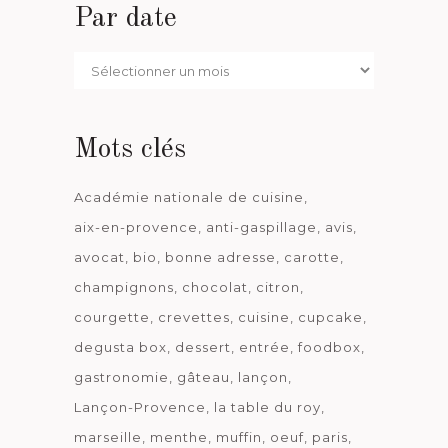
Par date
Par
date
Mots clés
Académie nationale de cuisine
aix-en-provence
anti-gaspillage
avis
avocat
bio
bonne adresse
carotte
champignons
chocolat
citron
courgette
crevettes
cuisine
cupcake
degusta box
dessert
entrée
foodbox
gastronomie
gâteau
lançon
Lançon-Provence
la table du roy
marseille
menthe
muffin
oeuf
paris