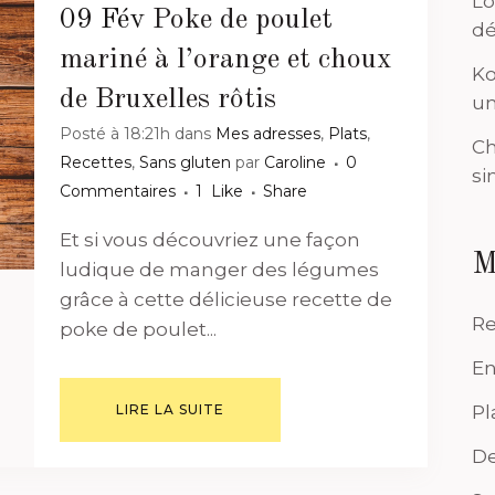
Lo
09 Fév
Poke de poulet
dé
mariné à l’orange et choux
Ko
de Bruxelles rôtis
un
Posté à 18:21h
dans
Mes adresses
,
Plats
,
Ch
Recettes
,
Sans gluten
par
Caroline
0
si
Commentaires
1
Like
Share
Et si vous découvriez une façon
M
ludique de manger des légumes
grâce à cette délicieuse recette de
Re
poke de poulet...
En
LIRE LA SUITE
Pl
De