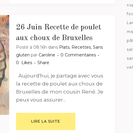
cu
fo
La
26 Juin
Recette de poulet
me
aux choux de Bruxelles
pâ
Posté à 08:16h
dans
Plats
,
Recettes
,
Sans
sa
gluten
par
Caroline
0 Commentaires
sa
0
Likes
Share
ve
Aujourd'hui, je partage avec vous
la recette de poulet aux choux de
Bruxelles de mon cousin René. Je
peux vous assurer...
LIRE LA SUITE