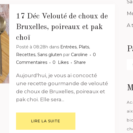
Sa
Me
17 Déc
Velouté de choux de
A 
Bruxelles, poireaux et pak
choï
Posté à 08:28h
dans
Entrées
,
Plats
,
P
Recettes
,
Sans gluten
par
Caroline
0
Commentaires
0
Likes
Share
Pa
da
Aujourd'hui, je vous ai concocté
une recette gourmande de velouté
M
de choux de Bruxelles, poireaux et
pak choï. Elle sera...
Ac
ai
bi
LIRE LA SUITE
ch