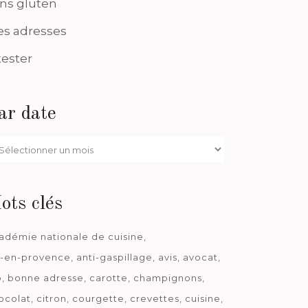
ns gluten
s adresses
tester
ar date
r
te
ots clés
adémie nationale de cuisine
x-en-provence
anti-gaspillage
avis
avocat
o
bonne adresse
carotte
champignons
ocolat
citron
courgette
crevettes
cuisine