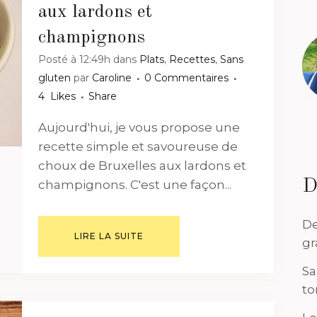
aux lardons et
champignons
Posté à 12:49h
dans
Plats
,
Recettes
,
Sans
gluten
par
Caroline
0 Commentaires
4
Likes
Share
Aujourd'hui, je vous propose une
recette simple et savoureuse de
choux de Bruxelles aux lardons et
D
champignons. C'est une façon...
De
LIRE LA SUITE
gr
Sa
to