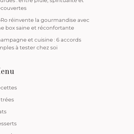
urdes : entre pluie, spiritualité et
couvertes
Ro réinvente la gourmandise avec
e box saine et réconfortante
ampagne et cuisine : 6 accords
mples à tester chez soi
enu
cettes
trées
ats
sserts