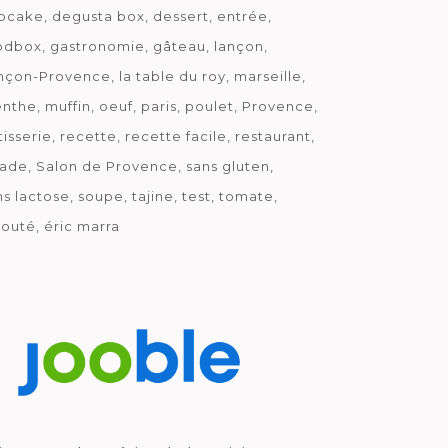
pcake
degusta box
dessert
entrée
odbox
gastronomie
gâteau
lançon
nçon-Provence
la table du roy
marseille
nthe
muffin
oeuf
paris
poulet
Provence
tisserie
recette
recette facile
restaurant
lade
Salon de Provence
sans gluten
ns lactose
soupe
tajine
test
tomate
louté
éric marra