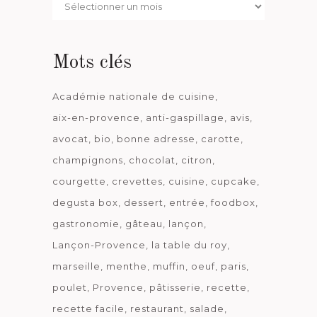
Par
date
Mots clés
Académie nationale de cuisine
aix-en-provence
anti-gaspillage
avis
avocat
bio
bonne adresse
carotte
champignons
chocolat
citron
courgette
crevettes
cuisine
cupcake
degusta box
dessert
entrée
foodbox
gastronomie
gâteau
lançon
Lançon-Provence
la table du roy
marseille
menthe
muffin
oeuf
paris
poulet
Provence
pâtisserie
recette
recette facile
restaurant
salade