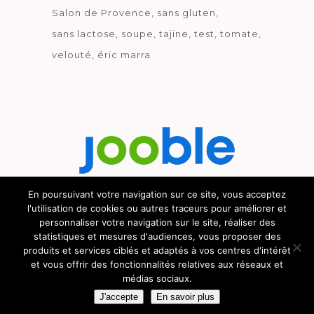
Salon de Provence
sans gluten
sans lactose
soupe
tajine
test
tomate
velouté
éric marra
En poursuivant votre navigation sur ce site, vous acceptez
l'utilisation de cookies ou autres traceurs pour améliorer et
Découvrez le métier de la cuisine.
personnaliser votre navigation sur le site, réaliser des
statistiques et mesures d'audiences, vous proposer des
produits et services ciblés et adaptés à vos centres d'intérêt
et vous offrir des fonctionnalités relatives aux réseaux et
médias sociaux.
© GOURMICOM 2019 - 2026 - HÉBERGÉ CHEZ
CYBSYN
-
MENTIONS LÉGALES
-
C.G.V.
J'accepte
En savoir plus