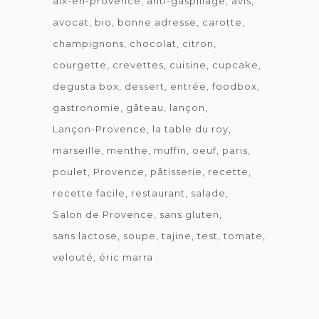
aix-en-provence
anti-gaspillage
avis
avocat
bio
bonne adresse
carotte
champignons
chocolat
citron
courgette
crevettes
cuisine
cupcake
degusta box
dessert
entrée
foodbox
gastronomie
gâteau
lançon
Lançon-Provence
la table du roy
marseille
menthe
muffin
oeuf
paris
poulet
Provence
pâtisserie
recette
recette facile
restaurant
salade
Salon de Provence
sans gluten
sans lactose
soupe
tajine
test
tomate
velouté
éric marra