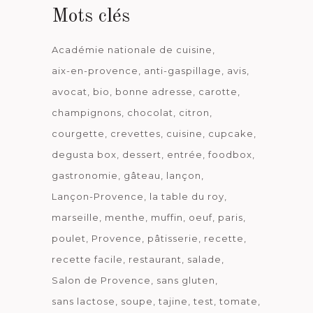
Mots clés
Académie nationale de cuisine
aix-en-provence
anti-gaspillage
avis
avocat
bio
bonne adresse
carotte
champignons
chocolat
citron
courgette
crevettes
cuisine
cupcake
degusta box
dessert
entrée
foodbox
gastronomie
gâteau
lançon
Lançon-Provence
la table du roy
marseille
menthe
muffin
oeuf
paris
poulet
Provence
pâtisserie
recette
recette facile
restaurant
salade
Salon de Provence
sans gluten
sans lactose
soupe
tajine
test
tomate