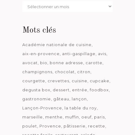
Par
date
Mots clés
Académie nationale de cuisine
aix-en-provence
anti-gaspillage
avis
avocat
bio
bonne adresse
carotte
champignons
chocolat
citron
courgette
crevettes
cuisine
cupcake
degusta box
dessert
entrée
foodbox
gastronomie
gâteau
lançon
Lançon-Provence
la table du roy
marseille
menthe
muffin
oeuf
paris
poulet
Provence
pâtisserie
recette