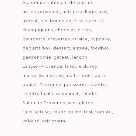
Académie nationale de cuisine
aix-en-provence
anti-gaspillage
avis
avocat
bio
bonne adresse
carotte
champignons
chocolat
citron
courgette
crevettes
cuisine
cupcake
degusta box
dessert
entrée
foodbox
gastronomie
gâteau
lançon
Lançon-Provence
la table du roy
marseille
menthe
muffin
oeuf
paris
poulet
Provence
pâtisserie
recette
recette facile
restaurant
salade
Salon de Provence
sans gluten
sans lactose
soupe
tajine
test
tomate
velouté
éric marra