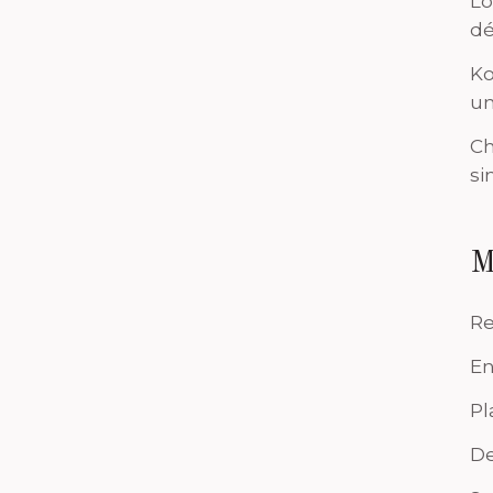
Lo
dé
Ko
un
Ch
si
M
Re
En
Pl
De