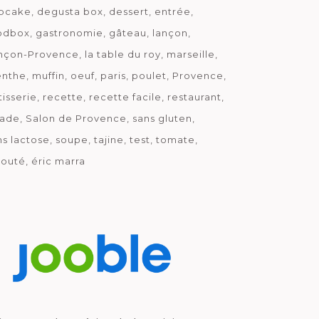
pcake
degusta box
dessert
entrée
odbox
gastronomie
gâteau
lançon
nçon-Provence
la table du roy
marseille
nthe
muffin
oeuf
paris
poulet
Provence
tisserie
recette
recette facile
restaurant
lade
Salon de Provence
sans gluten
ns lactose
soupe
tajine
test
tomate
louté
éric marra