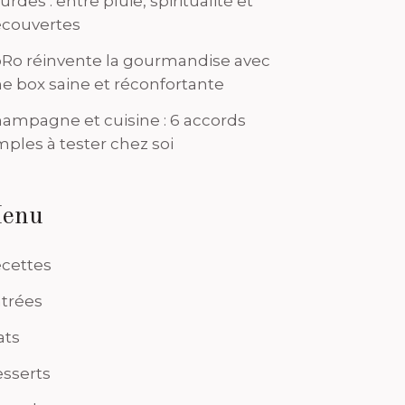
urdes : entre pluie, spiritualité et
couvertes
Ro réinvente la gourmandise avec
e box saine et réconfortante
ampagne et cuisine : 6 accords
mples à tester chez soi
enu
cettes
trées
ats
sserts