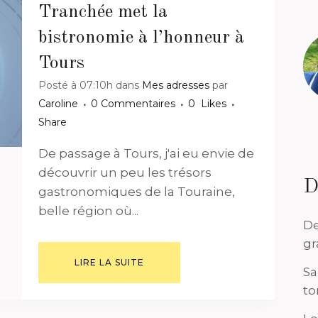
Tranchée met la
bistronomie à l’honneur à
Tours
Posté à 07:10h
dans
Mes adresses
par
Caroline
0 Commentaires
0
Likes
Share
De passage à Tours, j'ai eu envie de
découvrir un peu les trésors
D
gastronomiques de la Touraine,
belle région où...
De
gr
LIRE LA SUITE
Sa
to