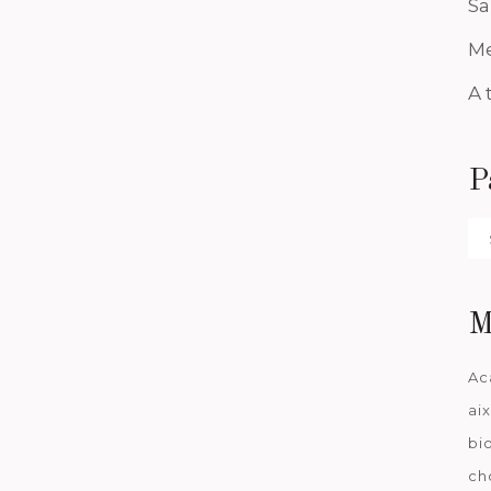
Sa
Me
A 
P
Pa
da
M
Ac
ai
bi
ch