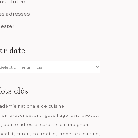
ns gluten
s adresses
tester
ar date
r
te
ots clés
adémie nationale de cuisine
x-en-provence
anti-gaspillage
avis
avocat
o
bonne adresse
carotte
champignons
ocolat
citron
courgette
crevettes
cuisine