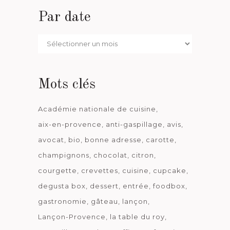
Par date
Par
date
Mots clés
Académie nationale de cuisine
aix-en-provence
anti-gaspillage
avis
avocat
bio
bonne adresse
carotte
champignons
chocolat
citron
courgette
crevettes
cuisine
cupcake
degusta box
dessert
entrée
foodbox
gastronomie
gâteau
lançon
Lançon-Provence
la table du roy