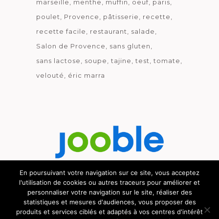
marseille
menthe
muffin
oeuf
paris
poulet
Provence
pâtisserie
recette
recette facile
restaurant
salade
Salon de Provence
sans gluten
sans lactose
soupe
tajine
test
tomate
velouté
éric marra
En poursuivant votre navigation sur ce site, vous acceptez
l'utilisation de cookies ou autres traceurs pour améliorer et
Découvrez le métier de la cuisine.
personnaliser votre navigation sur le site, réaliser des
statistiques et mesures d'audiences, vous proposer des
produits et services ciblés et adaptés à vos centres d'intérêt