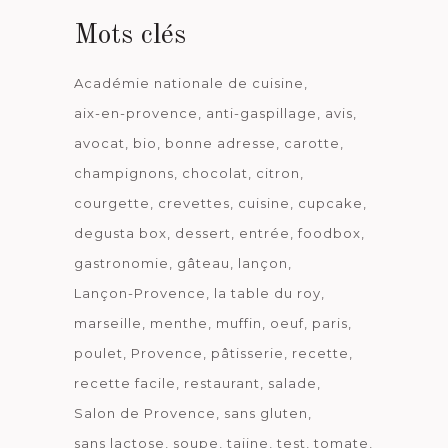
Mots clés
Académie nationale de cuisine
aix-en-provence
anti-gaspillage
avis
avocat
bio
bonne adresse
carotte
champignons
chocolat
citron
courgette
crevettes
cuisine
cupcake
degusta box
dessert
entrée
foodbox
gastronomie
gâteau
lançon
Lançon-Provence
la table du roy
marseille
menthe
muffin
oeuf
paris
poulet
Provence
pâtisserie
recette
recette facile
restaurant
salade
Salon de Provence
sans gluten
sans lactose
soupe
tajine
test
tomate