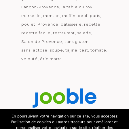
Lançon-Provence
la table du roy
marseille
menthe
muffin
oeuf
paris
poulet
Provence
pâtisserie
recette
recette facile
restaurant
salade
Salon de Provence
sans gluten
sans lactose
soupe
tajine
test
tomate
velouté
éric marra
En poursuivant votre navigation sur ce site, vous acceptez
l'utilisation de cookies ou autres traceurs pour améliorer et
Découvrez le métier de la cuisine.
personnaliser votre navigation sur le site, réaliser des