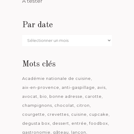
A tester
Par date
Par
date
Mots clés
Académie nationale de cuisine
aix-en-provence
anti-gaspillage
avis
avocat
bio
bonne adresse
carotte
champignons
chocolat
citron
courgette
crevettes
cuisine
cupcake
degusta box
dessert
entrée
foodbox
gastronomie
gâteau
lançon