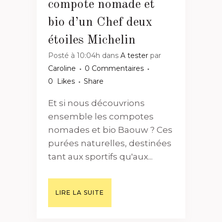
compote nomade et
bio d’un Chef deux
étoiles Michelin
Posté à 10:04h
dans
A tester
par
Caroline
0 Commentaires
0
Likes
Share
Et si nous découvrions
ensemble les compotes
nomades et bio Baouw ? Ces
purées naturelles, destinées
tant aux sportifs qu'aux...
LIRE LA SUITE