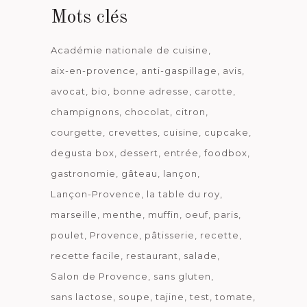
Mots clés
Académie nationale de cuisine
aix-en-provence
anti-gaspillage
avis
avocat
bio
bonne adresse
carotte
champignons
chocolat
citron
courgette
crevettes
cuisine
cupcake
degusta box
dessert
entrée
foodbox
gastronomie
gâteau
lançon
Lançon-Provence
la table du roy
marseille
menthe
muffin
oeuf
paris
poulet
Provence
pâtisserie
recette
recette facile
restaurant
salade
Salon de Provence
sans gluten
sans lactose
soupe
tajine
test
tomate