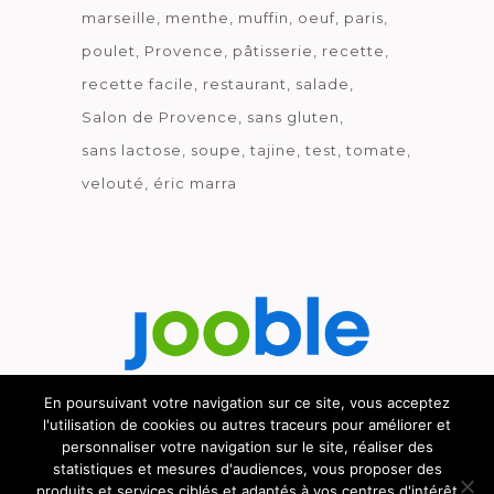
marseille
menthe
muffin
oeuf
paris
poulet
Provence
pâtisserie
recette
recette facile
restaurant
salade
Salon de Provence
sans gluten
sans lactose
soupe
tajine
test
tomate
velouté
éric marra
En poursuivant votre navigation sur ce site, vous acceptez
l'utilisation de cookies ou autres traceurs pour améliorer et
Découvrez le métier de la cuisine.
personnaliser votre navigation sur le site, réaliser des
statistiques et mesures d'audiences, vous proposer des
produits et services ciblés et adaptés à vos centres d'intérêt