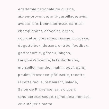
Académie nationale de cuisine
aix-en-provence
anti-gaspillage
avis
avocat
bio
bonne adresse
carotte
champignons
chocolat
citron
courgette
crevettes
cuisine
cupcake
degusta box
dessert
entrée
foodbox
gastronomie
gâteau
lançon
Lançon-Provence
la table du roy
marseille
menthe
muffin
oeuf
paris
poulet
Provence
pâtisserie
recette
recette facile
restaurant
salade
Salon de Provence
sans gluten
sans lactose
soupe
tajine
test
tomate
velouté
éric marra