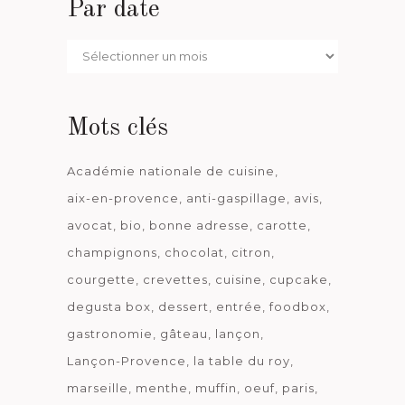
Par date
Par
date
Mots clés
Académie nationale de cuisine
aix-en-provence
anti-gaspillage
avis
avocat
bio
bonne adresse
carotte
champignons
chocolat
citron
courgette
crevettes
cuisine
cupcake
degusta box
dessert
entrée
foodbox
gastronomie
gâteau
lançon
Lançon-Provence
la table du roy
marseille
menthe
muffin
oeuf
paris