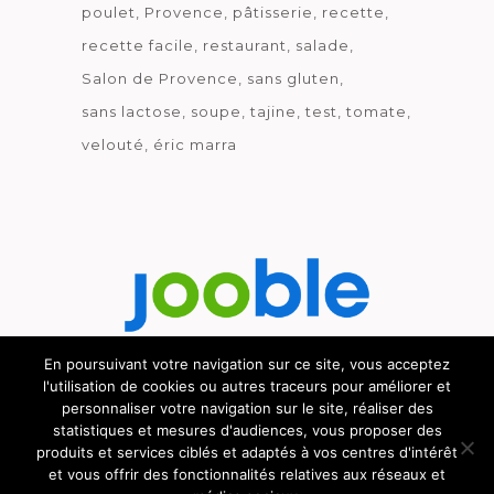
poulet
Provence
pâtisserie
recette
recette facile
restaurant
salade
Salon de Provence
sans gluten
sans lactose
soupe
tajine
test
tomate
velouté
éric marra
En poursuivant votre navigation sur ce site, vous acceptez
l'utilisation de cookies ou autres traceurs pour améliorer et
Découvrez le métier de la cuisine.
personnaliser votre navigation sur le site, réaliser des
statistiques et mesures d'audiences, vous proposer des
produits et services ciblés et adaptés à vos centres d'intérêt
et vous offrir des fonctionnalités relatives aux réseaux et