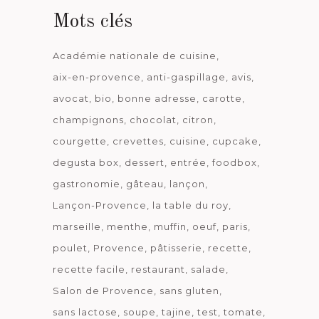
Mots clés
Académie nationale de cuisine
aix-en-provence
anti-gaspillage
avis
avocat
bio
bonne adresse
carotte
champignons
chocolat
citron
courgette
crevettes
cuisine
cupcake
degusta box
dessert
entrée
foodbox
gastronomie
gâteau
lançon
Lançon-Provence
la table du roy
marseille
menthe
muffin
oeuf
paris
poulet
Provence
pâtisserie
recette
recette facile
restaurant
salade
Salon de Provence
sans gluten
sans lactose
soupe
tajine
test
tomate