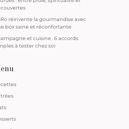
urdes : entre pluie, spiritualité et
couvertes
Ro réinvente la gourmandise avec
e box saine et réconfortante
ampagne et cuisine : 6 accords
mples à tester chez soi
enu
cettes
trées
ats
sserts