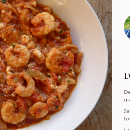
D
De
gr
Sa
to