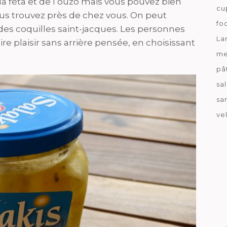
 la féta et de l’ouzo mais vous pouvez bien
cu
ous trouvez près de chez vous. On peut
fo
es coquilles saint-jacques. Les personnes
La
e plaisir sans arrière pensée, en choisissant
me
pâ
sa
sa
ve