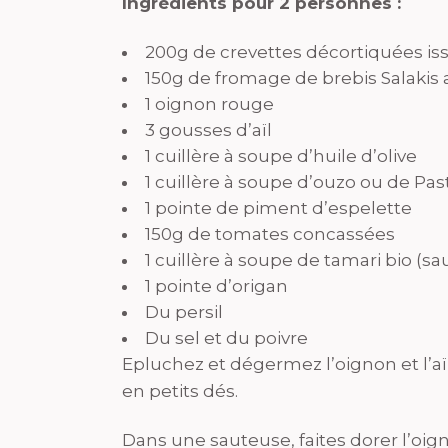
Ingrédients pour 2 personnes :
200g de crevettes décortiquées iss
150g de fromage de brebis Salakis
1 oignon rouge
3 gousses d’aïl
1 cuillère à soupe d’huile d’olive
1 cuillère à soupe d’ouzo ou de Pas
1 pointe de piment d’espelette
150g de tomates concassées
1 cuillère à soupe de tamari bio (s
1 pointe d’origan
Du persil
Du sel et du poivre
Epluchez et dégermez l’oignon et l’a
en petits dés.
Dans une sauteuse, faites dorer l’oigno