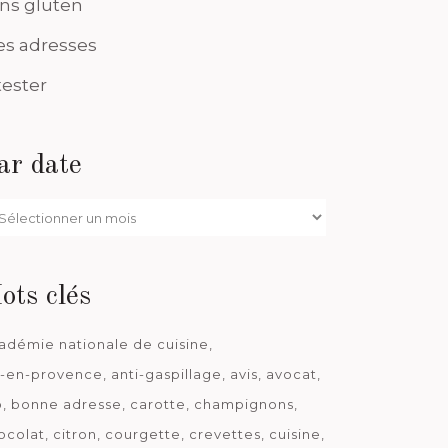
ns gluten
s adresses
tester
ar date
r
te
ots clés
adémie nationale de cuisine
x-en-provence
anti-gaspillage
avis
avocat
o
bonne adresse
carotte
champignons
ocolat
citron
courgette
crevettes
cuisine