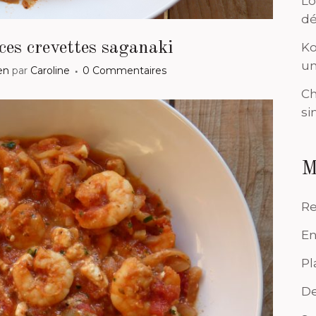
Lo
dé
ces crevettes saganaki
Ko
un
en
par
Caroline
0 Commentaires
Ch
si
M
Re
En
Pl
De