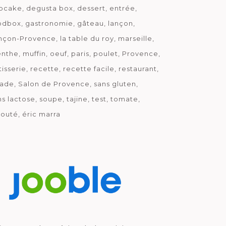
pcake
degusta box
dessert
entrée
odbox
gastronomie
gâteau
lançon
nçon-Provence
la table du roy
marseille
nthe
muffin
oeuf
paris
poulet
Provence
tisserie
recette
recette facile
restaurant
lade
Salon de Provence
sans gluten
ns lactose
soupe
tajine
test
tomate
louté
éric marra