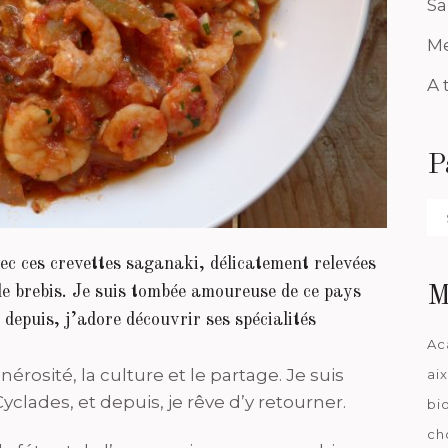
Sa
Me
A 
P
Pa
da
c ces crevettes saganaki, délicatement relevées
e brebis. Je suis tombée amoureuse de ce pays
M
 depuis, j’adore découvrir ses spécialités
Ac
énérosité, la culture et le partage. Je suis
ai
Cyclades, et depuis, je rêve d’y retourner.
bi
ch