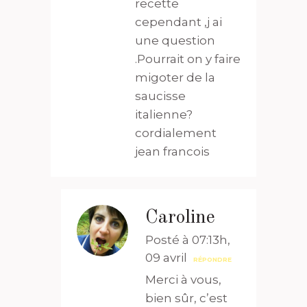
recette
cependant ,j ai
une question
.Pourrait on y faire
migoter de la
saucisse
italienne?
cordialement
jean francois
Caroline
Posté à 07:13h,
09 avril
RÉPONDRE
Merci à vous,
bien sûr, c’est