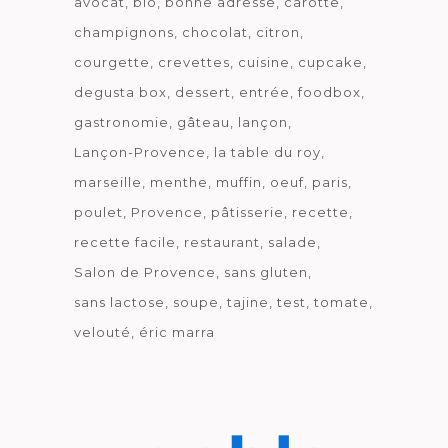
avocat
bio
bonne adresse
carotte
champignons
chocolat
citron
courgette
crevettes
cuisine
cupcake
degusta box
dessert
entrée
foodbox
gastronomie
gâteau
lançon
Lançon-Provence
la table du roy
marseille
menthe
muffin
oeuf
paris
poulet
Provence
pâtisserie
recette
recette facile
restaurant
salade
Salon de Provence
sans gluten
sans lactose
soupe
tajine
test
tomate
velouté
éric marra