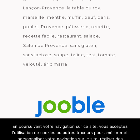
Lançon-Provence
la table du roy
marseille
menthe
muffin
oeuf
paris
poulet
Provence
pâtisserie
recette
recette facile
restaurant
salade
Salon de Provence
sans gluten
sans lactose
soupe
tajine
test
tomate
velouté
éric marra
En poursuivant votre navigation sur ce site, vous acceptez
l'utilisation de cookies ou autres traceurs pour améliorer et
Découvrez le métier de la cuisine.
personnaliser votre navigation sur le site, réaliser des