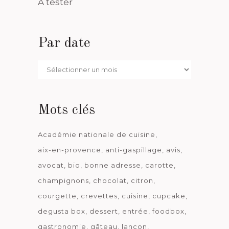
A tester
Par date
Par
date
Mots clés
Académie nationale de cuisine
aix-en-provence
anti-gaspillage
avis
avocat
bio
bonne adresse
carotte
champignons
chocolat
citron
courgette
crevettes
cuisine
cupcake
degusta box
dessert
entrée
foodbox
gastronomie
gâteau
lançon