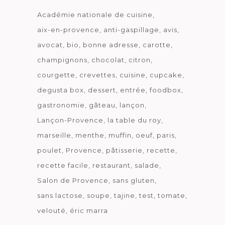
Académie nationale de cuisine
aix-en-provence
anti-gaspillage
avis
avocat
bio
bonne adresse
carotte
champignons
chocolat
citron
courgette
crevettes
cuisine
cupcake
degusta box
dessert
entrée
foodbox
gastronomie
gâteau
lançon
Lançon-Provence
la table du roy
marseille
menthe
muffin
oeuf
paris
poulet
Provence
pâtisserie
recette
recette facile
restaurant
salade
Salon de Provence
sans gluten
sans lactose
soupe
tajine
test
tomate
velouté
éric marra