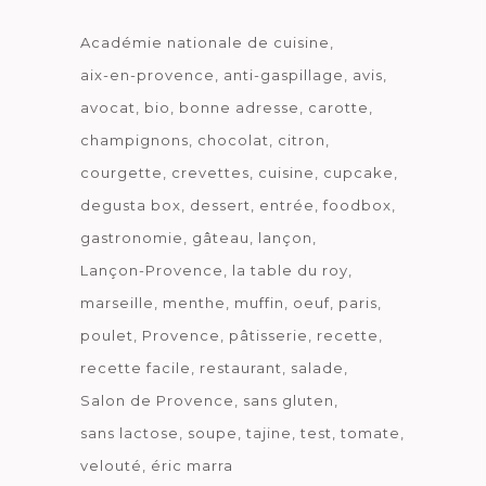
Académie nationale de cuisine
aix-en-provence
anti-gaspillage
avis
avocat
bio
bonne adresse
carotte
champignons
chocolat
citron
courgette
crevettes
cuisine
cupcake
degusta box
dessert
entrée
foodbox
gastronomie
gâteau
lançon
Lançon-Provence
la table du roy
marseille
menthe
muffin
oeuf
paris
poulet
Provence
pâtisserie
recette
recette facile
restaurant
salade
Salon de Provence
sans gluten
sans lactose
soupe
tajine
test
tomate
velouté
éric marra