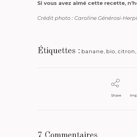
Si vous avez aimé cette recette, n’
Crédit photo : Caroline Générosi-Herp
Étiquettes :
banane
,
bio
,
citron
Share
Impr
7 Commentaires