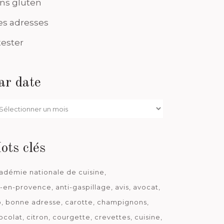
ns gluten
s adresses
tester
ar date
r
te
ots clés
adémie nationale de cuisine
x-en-provence
anti-gaspillage
avis
avocat
o
bonne adresse
carotte
champignons
ocolat
citron
courgette
crevettes
cuisine