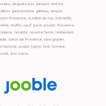
pcake
degusta box
dessert
entrée
odbox
gastronomie
gâteau
lançon
nçon-Provence
la table du roy
marseille
nthe
muffin
oeuf
paris
poulet
Provence
tisserie
recette
recette facile
restaurant
lade
Salon de Provence
sans gluten
ns lactose
soupe
tajine
test
tomate
louté
éric marra