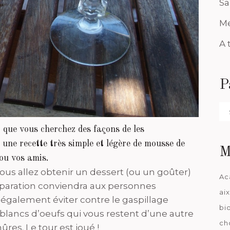
Sa
Me
A 
P
Pa
da
 que vous cherchez des façons de les
une recette très simple et légère de mousse de
M
 ou vos amis.
ous allez obtenir un dessert (ou un goûter)
Ac
réparation conviendra aux personnes
ai
également éviter contre le gaspillage
bi
 blancs d’oeufs qui vous restent d’une autre
ch
res. Le tour est joué !