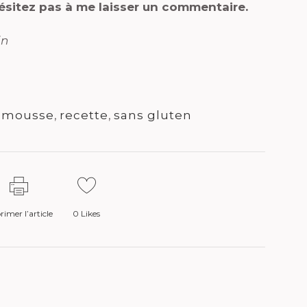
hésitez pas à me laisser un commentaire.
in
,
mousse
,
recette
,
sans gluten
imer l’article
0
Likes