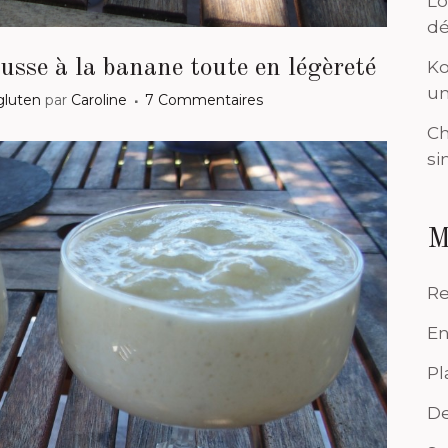
Lo
dé
sse à la banane toute en légèreté
Ko
un
gluten
par
Caroline
7 Commentaires
Ch
si
M
Re
En
Pl
De