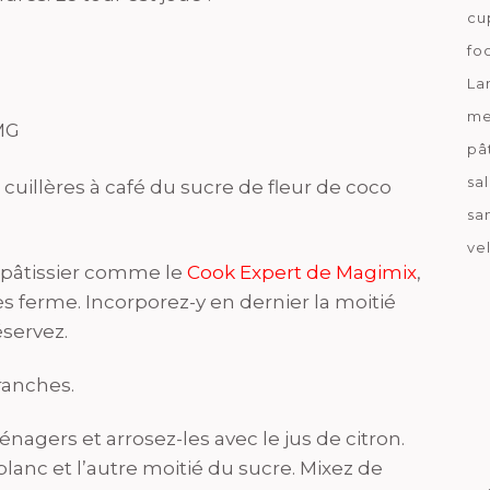
cu
fo
La
me
MG
pâ
sa
 cuillères à café du sucre de fleur de coco
sa
ve
 pâtissier comme le
Cook Expert de Magimix
,
s ferme. Incorporez-y en dernier la moitié
éservez.
ranches.
nagers et arrosez-les avec le jus de citron.
blanc et l’autre moitié du sucre. Mixez de