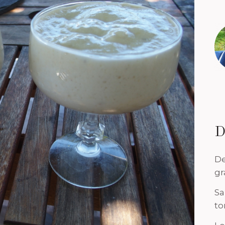
D
De
gr
Sa
to