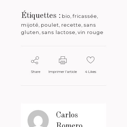
Étiquettes :
bio
,
fricassée
,
mijoté
,
poulet
,
recette
,
sans
gluten
,
sans lactose
,
vin rouge
Share
Imprimer l’article
4
Likes
Carlos
Romero