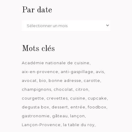
Par date
Par
date
Mots clés
Académie nationale de cuisine
aix-en-provence
anti-gaspillage
avis
avocat
bio
bonne adresse
carotte
champignons
chocolat
citron
courgette
crevettes
cuisine
cupcake
degusta box
dessert
entrée
foodbox
gastronomie
gâteau
lançon
Lançon-Provence
la table du roy