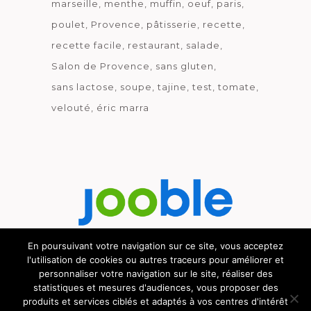
marseille
menthe
muffin
oeuf
paris
poulet
Provence
pâtisserie
recette
recette facile
restaurant
salade
Salon de Provence
sans gluten
sans lactose
soupe
tajine
test
tomate
velouté
éric marra
En poursuivant votre navigation sur ce site, vous acceptez
l'utilisation de cookies ou autres traceurs pour améliorer et
Découvrez le métier de la cuisine.
personnaliser votre navigation sur le site, réaliser des
statistiques et mesures d'audiences, vous proposer des
produits et services ciblés et adaptés à vos centres d'intérêt