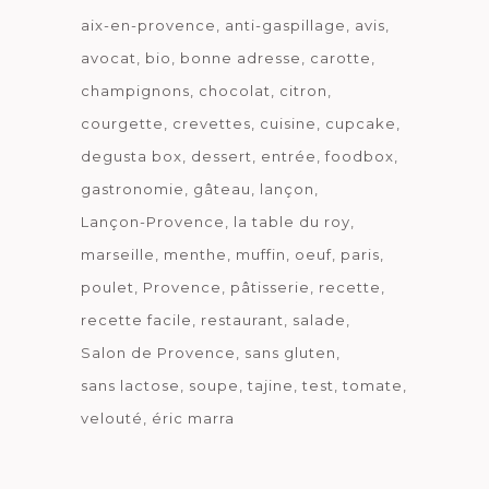
aix-en-provence
anti-gaspillage
avis
avocat
bio
bonne adresse
carotte
champignons
chocolat
citron
courgette
crevettes
cuisine
cupcake
degusta box
dessert
entrée
foodbox
gastronomie
gâteau
lançon
Lançon-Provence
la table du roy
marseille
menthe
muffin
oeuf
paris
poulet
Provence
pâtisserie
recette
recette facile
restaurant
salade
Salon de Provence
sans gluten
sans lactose
soupe
tajine
test
tomate
velouté
éric marra