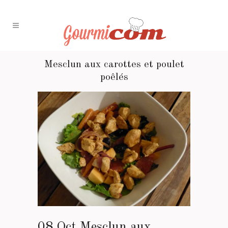
Mesclun aux carottes et poulet
poêlés
08 Oct
Mesclun aux