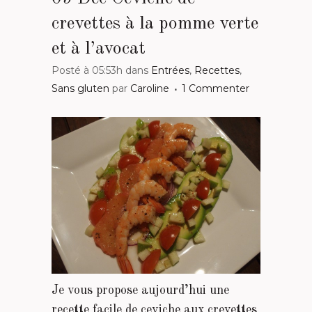
crevettes à la pomme verte
et à l’avocat
Posté à 05:53h
dans
Entrées
,
Recettes
,
Sans gluten
par
Caroline
1 Commenter
Je vous propose aujourd’hui une
recette facile de ceviche aux crevettes