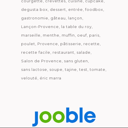
courgette
crevettes
cuisine
cupcake
degusta box
dessert
entrée
foodbox
gastronomie
gâteau
lançon
Lançon-Provence
la table du roy
marseille
menthe
muffin
oeuf
paris
poulet
Provence
pâtisserie
recette
recette facile
restaurant
salade
Salon de Provence
sans gluten
sans lactose
soupe
tajine
test
tomate
velouté
éric marra