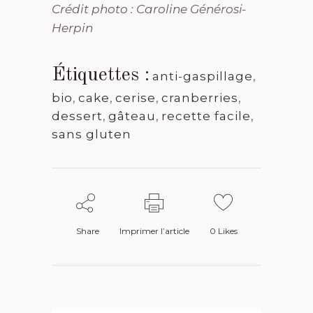
Crédit photo : Caroline Générosi-
Herpin
Étiquettes :
anti-gaspillage
,
bio
,
cake
,
cerise
,
cranberries
,
dessert
,
gâteau
,
recette facile
,
sans gluten
Share
Imprimer l’article
0
Likes