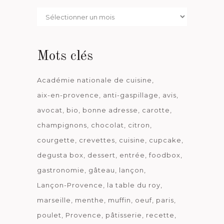
Par
date
Mots clés
Académie nationale de cuisine
aix-en-provence
anti-gaspillage
avis
avocat
bio
bonne adresse
carotte
champignons
chocolat
citron
courgette
crevettes
cuisine
cupcake
degusta box
dessert
entrée
foodbox
gastronomie
gâteau
lançon
Lançon-Provence
la table du roy
marseille
menthe
muffin
oeuf
paris
poulet
Provence
pâtisserie
recette