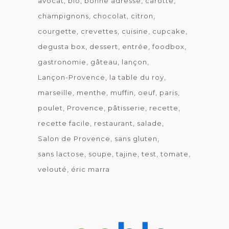
avocat
bio
bonne adresse
carotte
champignons
chocolat
citron
courgette
crevettes
cuisine
cupcake
degusta box
dessert
entrée
foodbox
gastronomie
gâteau
lançon
Lançon-Provence
la table du roy
marseille
menthe
muffin
oeuf
paris
poulet
Provence
pâtisserie
recette
recette facile
restaurant
salade
Salon de Provence
sans gluten
sans lactose
soupe
tajine
test
tomate
velouté
éric marra