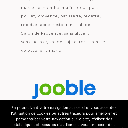
marseille
menthe
muffin
oeuf
paris
poulet
Provence
pâtisserie
recette
recette facile
restaurant
salade
Salon de Provence
sans gluten
sans lactose
soupe
tajine
test
tomate
velouté
éric marra
En poursuivant votre navigation sur ce site, vous acceptez
l'utilisation de cookies ou autres traceurs pour améliorer et
Découvrez le métier de la cuisine.
personnaliser votre navigation sur le site, réaliser des
statistiques et mesures d'audiences, vous proposer des