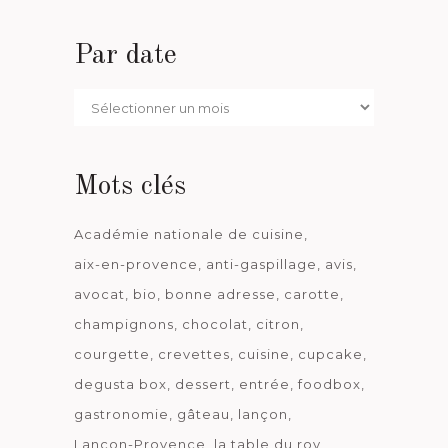
Par date
Par
date
Mots clés
Académie nationale de cuisine
aix-en-provence
anti-gaspillage
avis
avocat
bio
bonne adresse
carotte
champignons
chocolat
citron
courgette
crevettes
cuisine
cupcake
degusta box
dessert
entrée
foodbox
gastronomie
gâteau
lançon
Lançon-Provence
la table du roy