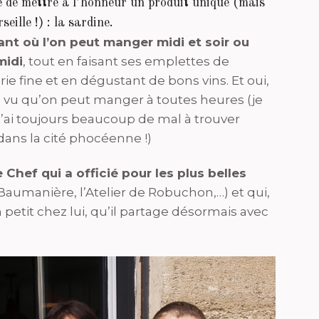
 de mettre à l’honneur un produit unique (mais
ille !) : la sardine.
rant où l’on peut manger midi et soir ou
midi
, tout en faisant ses emplettes de
rie fine et en dégustant de bons vins. Et oui,
 vu qu’on peut manger à toutes heures (je
j’ai toujours beaucoup de mal à trouver
, dans la cité phocéenne !)
hef qui a officié pour les plus belles
Baumanière, l’Atelier de Robuchon,…) et qui,
 petit chez lui, qu’il partage désormais avec