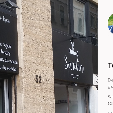
D
De
gr
Sa
to