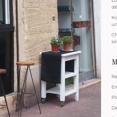
Lo
dé
Ko
un
Ch
si
M
Re
En
Pl
De