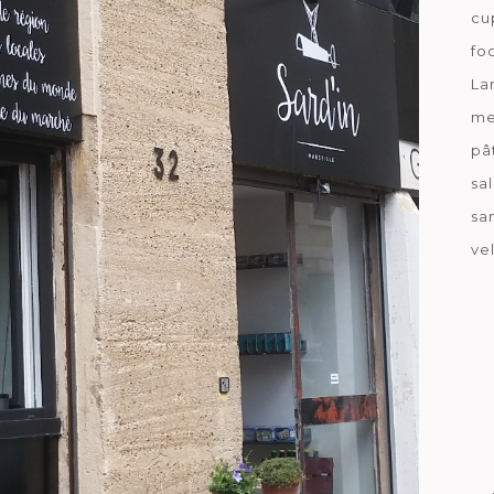
cu
fo
La
me
pâ
sa
sa
ve