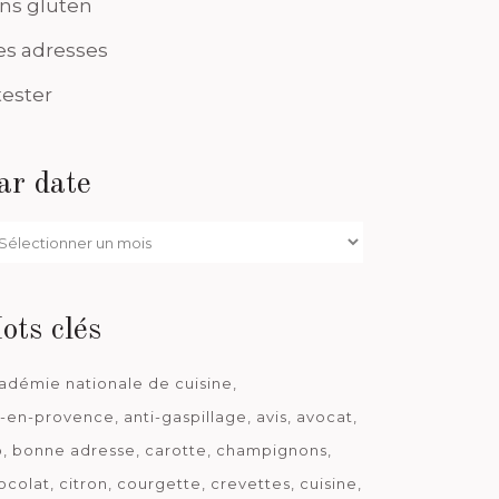
ns gluten
s adresses
tester
ar date
r
te
ots clés
adémie nationale de cuisine
x-en-provence
anti-gaspillage
avis
avocat
o
bonne adresse
carotte
champignons
ocolat
citron
courgette
crevettes
cuisine