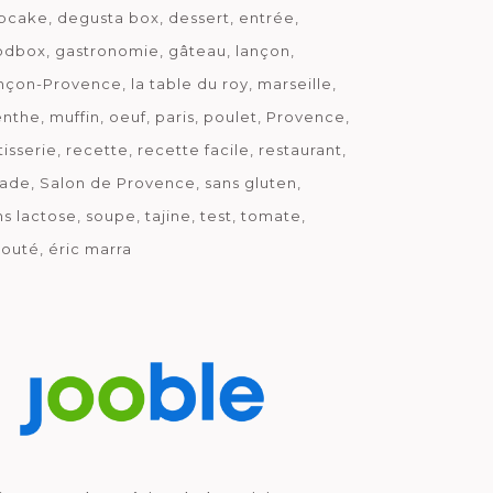
pcake
degusta box
dessert
entrée
odbox
gastronomie
gâteau
lançon
nçon-Provence
la table du roy
marseille
nthe
muffin
oeuf
paris
poulet
Provence
tisserie
recette
recette facile
restaurant
lade
Salon de Provence
sans gluten
ns lactose
soupe
tajine
test
tomate
louté
éric marra