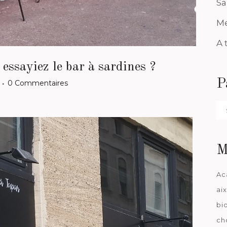
Sa
Me
A 
 essayiez le bar à sardines ?
P
0 Commentaires
Pa
da
M
Ac
ai
bi
ch