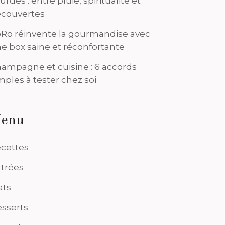
urdes : entre pluie, spiritualité et
couvertes
Ro réinvente la gourmandise avec
e box saine et réconfortante
ampagne et cuisine : 6 accords
mples à tester chez soi
enu
cettes
trées
ats
sserts