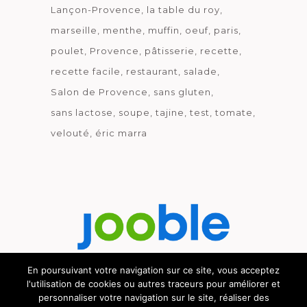
Lançon-Provence
la table du roy
marseille
menthe
muffin
oeuf
paris
poulet
Provence
pâtisserie
recette
recette facile
restaurant
salade
Salon de Provence
sans gluten
sans lactose
soupe
tajine
test
tomate
velouté
éric marra
En poursuivant votre navigation sur ce site, vous acceptez
l'utilisation de cookies ou autres traceurs pour améliorer et
Découvrez le métier de la cuisine.
personnaliser votre navigation sur le site, réaliser des