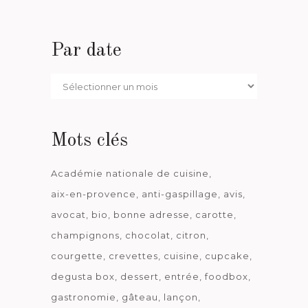
Par date
Par
date
Mots clés
Académie nationale de cuisine
aix-en-provence
anti-gaspillage
avis
avocat
bio
bonne adresse
carotte
champignons
chocolat
citron
courgette
crevettes
cuisine
cupcake
degusta box
dessert
entrée
foodbox
gastronomie
gâteau
lançon