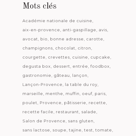
Mots clés
Académie nationale de cuisine
aix-en-provence
anti-gaspillage
avis
avocat
bio
bonne adresse
carotte
champignons
chocolat
citron
courgette
crevettes
cuisine
cupcake
degusta box
dessert
entrée
foodbox
gastronomie
gâteau
lançon
Lançon-Provence
la table du roy
marseille
menthe
muffin
oeuf
paris
poulet
Provence
pâtisserie
recette
recette facile
restaurant
salade
Salon de Provence
sans gluten
sans lactose
soupe
tajine
test
tomate