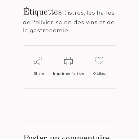
Étiquettes :
istres
,
les halles
de l'olivier
,
salon des vins et de
la gastronomie
Share
Imprimer l’article
0
Likes
Poster un commentaire