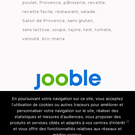
poulet
Provence
pâtisserie
recette
recette facile
restaurant
salade
Salon de Provence
sans gluten
sans lactose
soupe
tajine
test
tomate
velouté
éric marra
En poursuivant votre navigation sur ce site, vous acceptez
l'utilisation de cookies ou autres traceurs pour améliorer et
Découvrez le métier de la cuisine.
personnaliser votre navigation sur le site, réaliser des
statistiques et mesures d'audiences, vous proposer des
produits et services ciblés et adaptés à vos centres d'intérêt
et vous offrir des fonctionnalités relatives aux réseaux et
médias sociaux.
© GOURMICOM 2019 - 2026 - HÉBERGÉ CHEZ