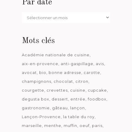
Par date
Par
date
Mots clés
Académie nationale de cuisine
aix-en-provence
anti-gaspillage
avis
avocat
bio
bonne adresse
carotte
champignons
chocolat
citron
courgette
crevettes
cuisine
cupcake
degusta box
dessert
entrée
foodbox
gastronomie
gâteau
lançon
Lançon-Provence
la table du roy
marseille
menthe
muffin
oeuf
paris