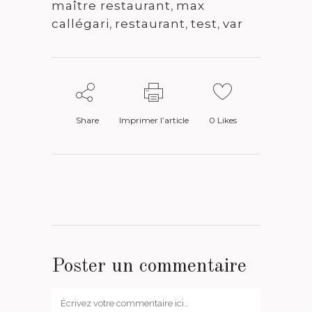
maître restaurant
,
max
callégari
,
restaurant
,
test
,
var
Share
Imprimer l’article
0
Likes
Poster un commentaire