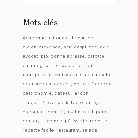
date
Mots clés
Académie nationale de cuisine
aix-en-provence
anti-gaspillage
avis
avocat
bio
bonne adresse
carotte
champignons
chocolat
citron
courgette
crevettes
cuisine
cupcake
degusta box
dessert
entrée
foodbox
gastronomie
gâteau
lançon
Lançon-Provence
la table du roy
marseille
menthe
muffin
oeuf
paris
poulet
Provence
pâtisserie
recette
recette facile
restaurant
salade