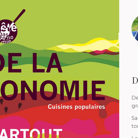
D
De
gr
Sa
to