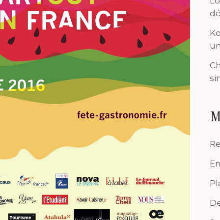
Lo
dé
Ko
un
Ch
si
M
Re
En
Pl
De