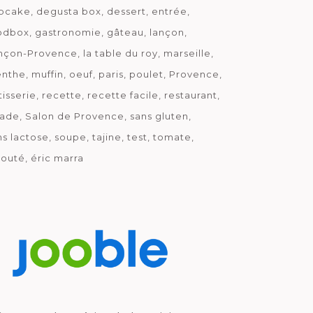
pcake
degusta box
dessert
entrée
odbox
gastronomie
gâteau
lançon
nçon-Provence
la table du roy
marseille
nthe
muffin
oeuf
paris
poulet
Provence
tisserie
recette
recette facile
restaurant
lade
Salon de Provence
sans gluten
ns lactose
soupe
tajine
test
tomate
louté
éric marra