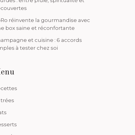
urdes : entre pluie, spiritualité et
couvertes
Ro réinvente la gourmandise avec
e box saine et réconfortante
ampagne et cuisine : 6 accords
mples à tester chez soi
enu
cettes
trées
ats
sserts