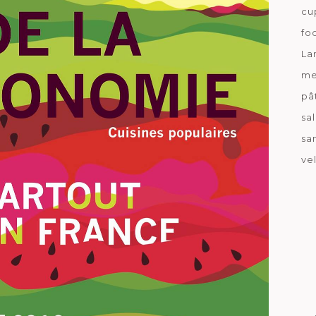
cu
fo
La
me
pâ
sa
sa
ve