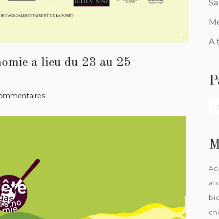
Sa
Me
A 
omie a lieu du 23 au 25
P
ommentaires
Pa
da
M
Ac
ai
bi
ch