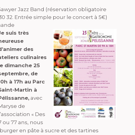
awyer Jazz Band (réservation obligatoire
 30 32. Entrée simple pour le concert à 5€)
mande
Je suis très
heureuse
d’animer des
ateliers culinaires
le dimanche 25
septembre, de
10h à 17h au Parc
Saint-Martin à
Pélissanne,
avec
Maryse de
l’association « Des
7 ou 77 ans, nous
urger en pâte à sucre et des tartines