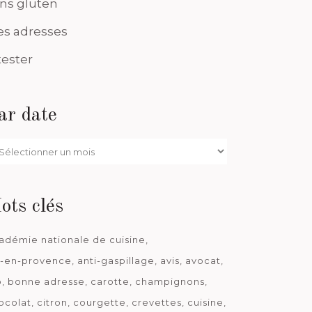
ns gluten
s adresses
tester
ar date
r
te
ots clés
adémie nationale de cuisine
x-en-provence
anti-gaspillage
avis
avocat
o
bonne adresse
carotte
champignons
ocolat
citron
courgette
crevettes
cuisine