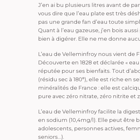
J’en ai bu plusieurs litres avant de 
vous dire que l’eau plate est très désh
pas une grande fan d’eau toute simple
Quant à l’eau gazeuse, j’en bois aussi 
bien à digérer. Elle ne me donne auc
L’eau de Velleminfroy nous vient de
Découverte en 1828 et déclarée « eau m
réputée pour ses bienfaits. Tout d’abor
(résidu sec à 180°), elle est riche en s
minéralités de France : elle est calc
pure avec zéro nitrate, zéro nitrite et 
L’eau de Velleminfroy facilite la dige
en sodium (10,4mg/l). Elle peut être bu
adolescents, personnes actives, femme
seniors…).