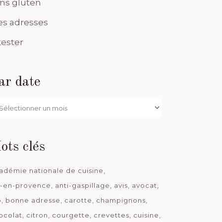
ns gluten
s adresses
tester
ar date
r
te
ots clés
adémie nationale de cuisine
x-en-provence
anti-gaspillage
avis
avocat
o
bonne adresse
carotte
champignons
ocolat
citron
courgette
crevettes
cuisine