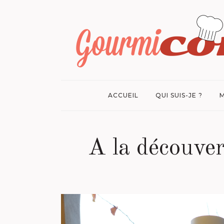
ACCUEIL
QUI SUIS-JE ?
M
A la découver