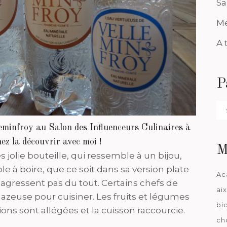
Sa
Me
A 
P
Pa
da
leminfroy au Salon des Influenceurs Culinaires à
ez la découvrir avec moi !
M
ès jolie bouteille, qui ressemble à un bijou,
ble à boire, que ce soit dans sa version plate
Ac
’agressent pas du tout. Certains chefs de
ai
 gazeuse pour cuisiner. Les fruits et légumes
bi
ions sont allégées et la cuisson raccourcie.
ch