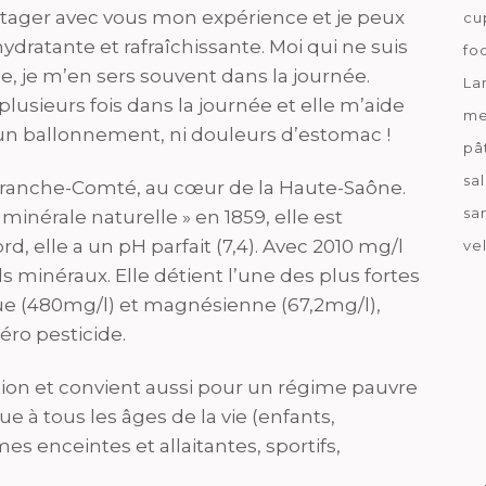
partager avec vous mon expérience et je peux
cu
ydratante et rafraîchissante. Moi qui ne suis
fo
, je m’en sers souvent dans la journée.
La
plusieurs fois dans la journée et elle m’aide
me
un ballonnement, ni douleurs d’estomac !
pâ
sa
 Franche-Comté, au cœur de la Haute-Saône.
sa
inérale naturelle » en 1859, elle est
d, elle a un pH parfait (7,4). Avec 2010 mg/l
ve
els minéraux. Elle détient l’une des plus fortes
ique (480mg/l) et magnésienne (67,2mg/l),
zéro pesticide.
stion et convient aussi pour un régime pauvre
e à tous les âges de la vie (enfants,
s enceintes et allaitantes, sportifs,