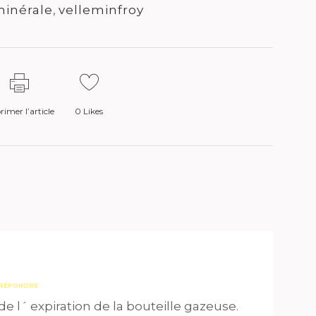
minérale
,
velleminfroy
imer l’article
0
Likes
RÉPONDRE
 de l´ expiration de la bouteille gazeuse.