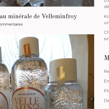
Lo
dé
eau minérale de Velleminfroy
Ko
un
Commentaires
Ch
si
M
Re
En
Pl
De