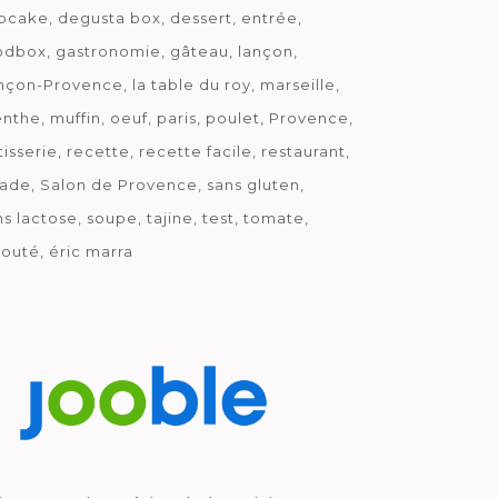
pcake
degusta box
dessert
entrée
odbox
gastronomie
gâteau
lançon
nçon-Provence
la table du roy
marseille
nthe
muffin
oeuf
paris
poulet
Provence
tisserie
recette
recette facile
restaurant
lade
Salon de Provence
sans gluten
ns lactose
soupe
tajine
test
tomate
louté
éric marra