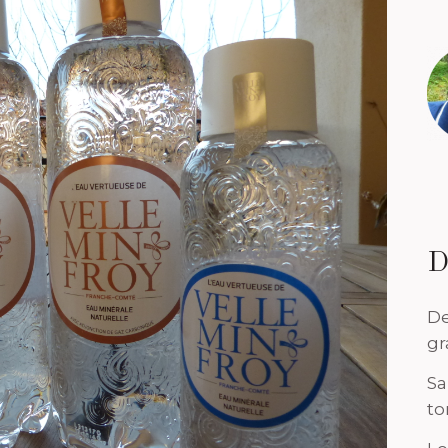
D
De
gr
Sa
to