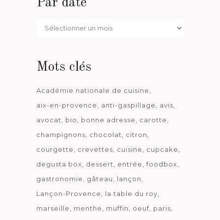
Par date
Par
date
Mots clés
Académie nationale de cuisine
aix-en-provence
anti-gaspillage
avis
avocat
bio
bonne adresse
carotte
champignons
chocolat
citron
courgette
crevettes
cuisine
cupcake
degusta box
dessert
entrée
foodbox
gastronomie
gâteau
lançon
Lançon-Provence
la table du roy
marseille
menthe
muffin
oeuf
paris