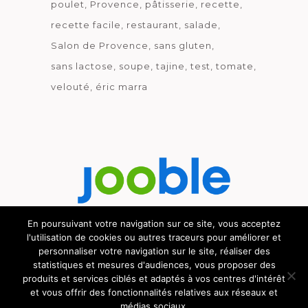
poulet
Provence
pâtisserie
recette
recette facile
restaurant
salade
Salon de Provence
sans gluten
sans lactose
soupe
tajine
test
tomate
velouté
éric marra
En poursuivant votre navigation sur ce site, vous acceptez
l'utilisation de cookies ou autres traceurs pour améliorer et
Découvrez le métier de la cuisine.
personnaliser votre navigation sur le site, réaliser des
statistiques et mesures d'audiences, vous proposer des
produits et services ciblés et adaptés à vos centres d'intérêt
et vous offrir des fonctionnalités relatives aux réseaux et
médias sociaux.
© GOURMICOM 2019 - 2026 - HÉBERGÉ CHEZ