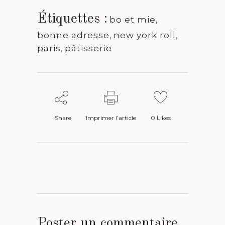
Étiquettes :
bo et mie
,
bonne adresse
,
new york roll
,
paris
,
pâtisserie
Share
Imprimer l’article
0
Likes
Poster un commentaire