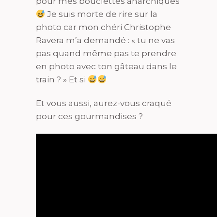
pour mes bouclettes anarchiques
Je suis morte de rire sur la
photo car mon chéri Christophe
Ravera m’a demandé : « tu ne vas
pas quand même pas te prendre
en photo avec ton gâteau dans le
train ? » Et si
Et vous aussi, aurez-vous craqué
pour ces gourmandises ?