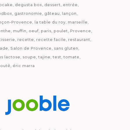
pcake
degusta box
dessert
entrée
odbox
gastronomie
gâteau
lançon
nçon-Provence
la table du roy
marseille
nthe
muffin
oeuf
paris
poulet
Provence
tisserie
recette
recette facile
restaurant
lade
Salon de Provence
sans gluten
ns lactose
soupe
tajine
test
tomate
louté
éric marra