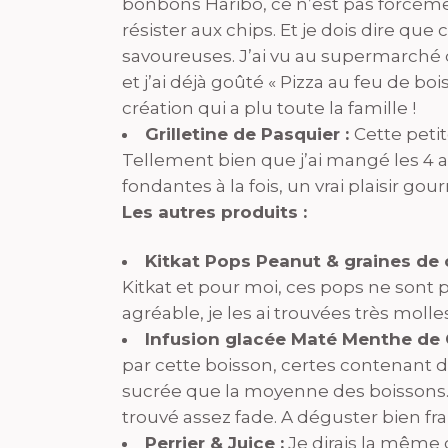
bonbons Haribo, ce n’est pas forcémen
résister aux chips. Et je dois dire que
savoureuses. J’ai vu au supermarché q
et j’ai déjà goûté « Pizza au feu de bo
création qui a plu toute la famille !
Grilletine de Pasquier :
Cette petit
Tellement bien que j’ai mangé les 4 a
fondantes à la fois, un vrai plaisir go
Les autres produits :
Kitkat Pops Peanut & graines de c
Kitkat et pour moi, ces pops ne sont p
agréable, je les ai trouvées très molle
Infusion glacée Maté Menthe de 
par cette boisson, certes contenant d
sucrée que la moyenne des boissons. Dé
trouvé assez fade. A déguster bien frai
Perrier & Juice :
Je dirais la même 