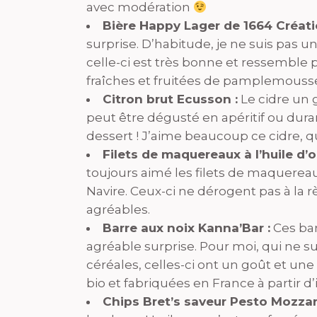
avec modération
Bière Happy Lager de 1664 Créati
surprise. D’habitude, je ne suis pas 
celle-ci est très bonne et ressemble 
fraîches et fruitées de pamplemousse e
Citron brut Ecusson :
Le cidre un 
peut être dégusté en apéritif ou dur
dessert ! J’aime beaucoup ce cidre, q
Filets de maquereaux à l’huile d’o
toujours aimé les filets de maquereau
Navire. Ceux-ci ne dérogent pas à la rè
agréables.
Barre aux noix Kanna’Bar :
Ces bar
agréable surprise. Pour moi, qui ne s
céréales, celles-ci ont un goût et une 
bio et fabriquées en France à partir d
Chips Bret’s saveur Pesto Mozzare