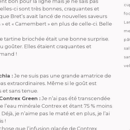
t bon pour la ligne mais je ne sais pas
cu
 celles-ci sont très bonnes, craquantes et
fo
ue Bret’s avait lancé de nouvelles saveurs
La
is » et « Camembert » en plus de celle-ci. Belle
me
e tartine briochée était une bonne surprise.
pâ
u goûter. Elles étaient craquantes et
sa
urmand !
sa
ve
hia :
Je ne suis pas une grande amatrice de
as extraordinaires. Même si le goût est
s et sans tenue.
Contrex Green :
Je n’ai pas été transcendée
e l’eau minérale Contrex et étant 75 % moins
jà, je n’aime pas le maté et en plus, je l’ai
s !
chose que l’infusion glacée de Contrex