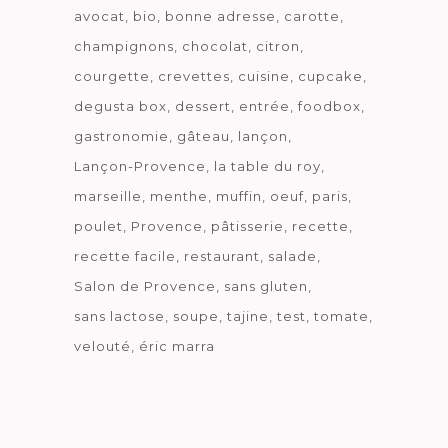
avocat
bio
bonne adresse
carotte
champignons
chocolat
citron
courgette
crevettes
cuisine
cupcake
degusta box
dessert
entrée
foodbox
gastronomie
gâteau
lançon
Lançon-Provence
la table du roy
marseille
menthe
muffin
oeuf
paris
poulet
Provence
pâtisserie
recette
recette facile
restaurant
salade
Salon de Provence
sans gluten
sans lactose
soupe
tajine
test
tomate
velouté
éric marra