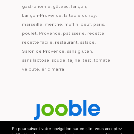
gastronomie
gâteau
lançon
Lançon-Provence
la table du roy
marseille
menthe
muffin
oeuf
paris
poulet
Provence
pâtisserie
recette
recette facile
restaurant
salade
Salon de Provence
sans gluten
sans lactose
soupe
tajine
test
tomate
velouté
éric marra
En poursuivant votre navigation sur ce site, vous acceptez