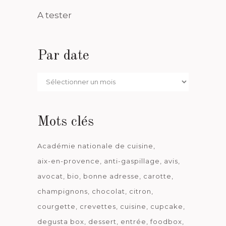
A tester
Par date
Par
date
Mots clés
Académie nationale de cuisine
aix-en-provence
anti-gaspillage
avis
avocat
bio
bonne adresse
carotte
champignons
chocolat
citron
courgette
crevettes
cuisine
cupcake
degusta box
dessert
entrée
foodbox