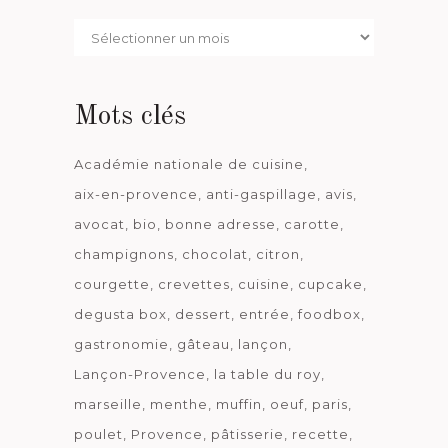
Par
date
Mots clés
Académie nationale de cuisine
aix-en-provence
anti-gaspillage
avis
avocat
bio
bonne adresse
carotte
champignons
chocolat
citron
courgette
crevettes
cuisine
cupcake
degusta box
dessert
entrée
foodbox
gastronomie
gâteau
lançon
Lançon-Provence
la table du roy
marseille
menthe
muffin
oeuf
paris
poulet
Provence
pâtisserie
recette