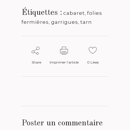
Étiquettes :
cabaret
,
folies
fermières
,
garrigues
,
tarn
Share
Imprimer l’article
0
Likes
Poster un commentaire