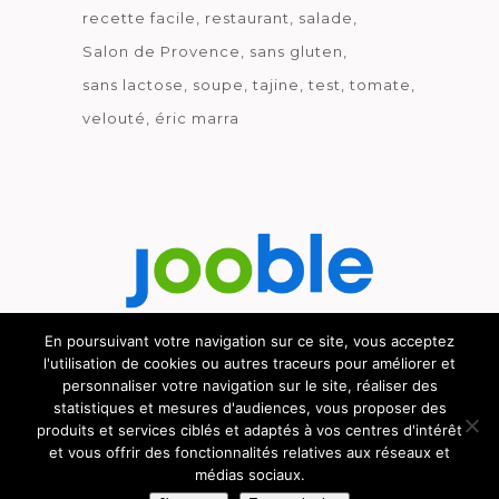
recette facile
restaurant
salade
Salon de Provence
sans gluten
sans lactose
soupe
tajine
test
tomate
velouté
éric marra
En poursuivant votre navigation sur ce site, vous acceptez
l'utilisation de cookies ou autres traceurs pour améliorer et
Découvrez le métier de la cuisine.
personnaliser votre navigation sur le site, réaliser des
statistiques et mesures d'audiences, vous proposer des
produits et services ciblés et adaptés à vos centres d'intérêt
et vous offrir des fonctionnalités relatives aux réseaux et
© GOURMICOM 2019 - 2026 - HÉBERGÉ CHEZ
médias sociaux.
CYBSYN
-
MENTIONS LÉGALES
-
C.G.V.